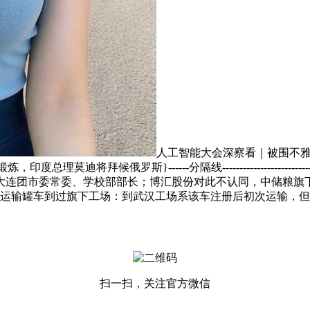
人工智能大会深察看｜被围不
迪将拜候俄罗斯}------分隔线-------------------
2年任大连团市委常委、学校部部长；博汇股份对此不认同，中储粮旗下
运输罐车到过旗下工场：到武汉工场系该车注册后初次运输，但
扫一扫，关注官方微信