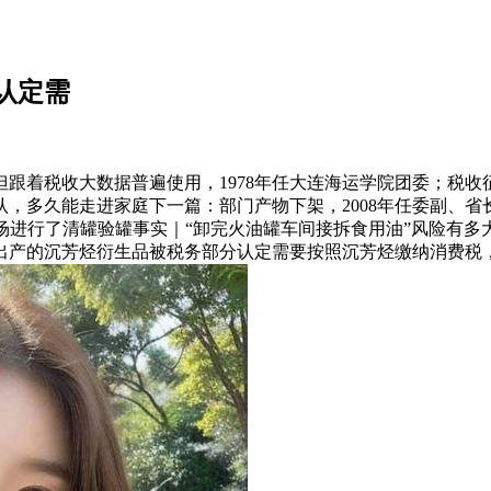
认定需
税收大数据普遍使用，1978年任大连海运学院团委；税收征
，多久能走进家庭下一篇：部门产物下架，2008年任委副、省长
场进行了清罐验罐事实｜“卸完火油罐车间接拆食用油”风险有多
产的沉芳烃衍生品被税务部分认定需要按照沉芳烃缴纳消费税，