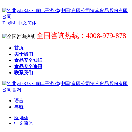
English
中文简体
全国咨询热线：4008-979-878
首页
关于我们
食品安全知识
食品安全资讯
联系我们
语言
导航
English
中文简体