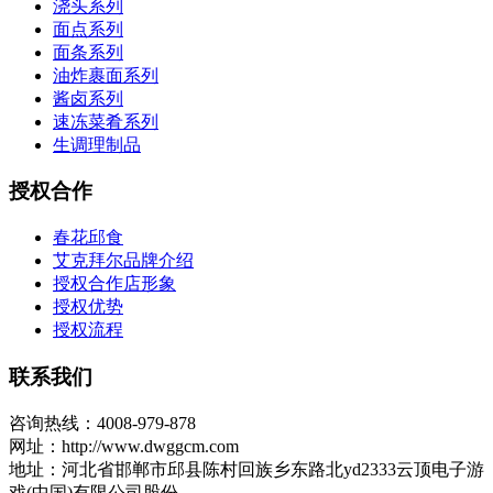
浇头系列
面点系列
面条系列
油炸裹面系列
酱卤系列
速冻菜肴系列
生调理制品
授权合作
春花邱食
艾克拜尔品牌介绍
授权合作店形象
授权优势
授权流程
联系我们
咨询热线：4008-979-878
网址：http://www.dwggcm.com
地址：河北省邯郸市邱县陈村回族乡东路北yd2333云顶电子游
戏(中国)有限公司股份