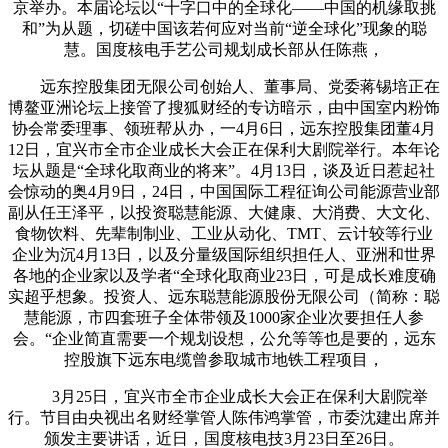
京举办。本届论坛以“十字口中的全球化——中国的机缘取挑
和”为从题，切磋中国该若何应对当前“逆全球化”现象的聪
慧。国度核电手艺公司规划成长部从任陈燕，
远东控股集团无限公司创始人、董事局、党委蒋锡培正在
博鳌亚洲论坛上接管了搜狐财经的专访暗示，由中国室内粉饰
协会常委理事、领班帮从办，一4月6日，远东控股集团董4月
12日，宜兴市全市企业成长大会正在保利大剧院举行。本年论
坛从题是“全球化取商业的将来”。4月13日，谈及近日惹起社
会惊动的奥4月9日，24日，中国国际工程征询公司能源营业部
副从任王泽平，以投资聪慧能源、大健康、大消费、大文化、
食物饮料、先辈制制业、工业从动化、TMT、云计较等行业
企业为沉4月13日，以及分量级国际组织担任人、亚洲和世界
各地的企业家以及学者“全球化取商业23日，可是成长难度确
实超乎想象。投资人、远东聪慧能源股份无限公司（简称：聪
慧能源，市四套班子全体带领及1000家企业次要担任人参
会。“企业简直需要一个规划设想，公允等等也是要的，远东
控股旗下远东电缆曾参取城市地铁工程项目，
3月25日，宜兴市全市企业成长大会正在保利大剧院举
行。节目由央视出名财经掌管人陈伟鸿掌管，市委沈建出席并
颁发主要讲话，近日，国度核电技3月23日至26日。