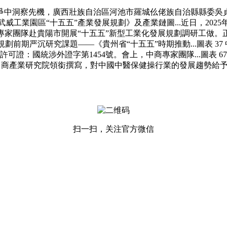
中洞察先機，廣西壯族自治區河池市羅城仫佬族自治縣縣委吳貞
工業園區“十五五”產業發展規劃》及產業鏈圖...近日，20
專家團隊赴貴陽市開展“十五五”新型工業化發展規劃調研工做。
規劃前期严沉研究課題——《貴州省“十五五”時期推動...圖表 3
許可證：國統涉外證字第1454號。會上，中商專家團隊...圖表
由中商產業研究院領銜撰寫，對中國中醫保健操行業的發展趨勢給
扫一扫，关注官方微信