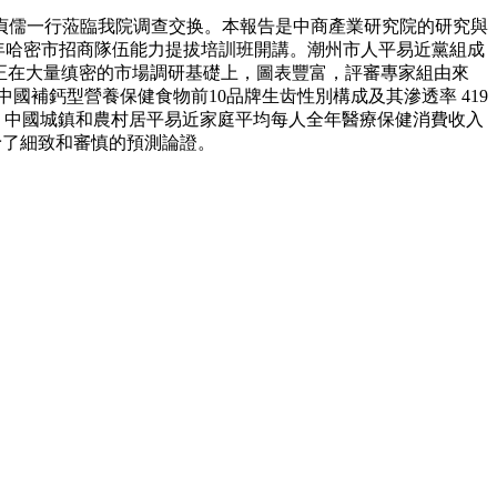
儒一行蒞臨我院调查交换。本報告是中商產業研究院的研究與
25年哈密市招商隊伍能力提拔培訓班開講。潮州市人平易近黨組成
正在大量缜密的市場調研基礎上，圖表豐富，評審專家組由來
7 中國補鈣型營養保健食物前10品牌生齿性別構成及其滲透率 419
 67 中國城鎮和農村居平易近家庭平均每人全年醫療保健消費收入
予了細致和審慎的預測論證。