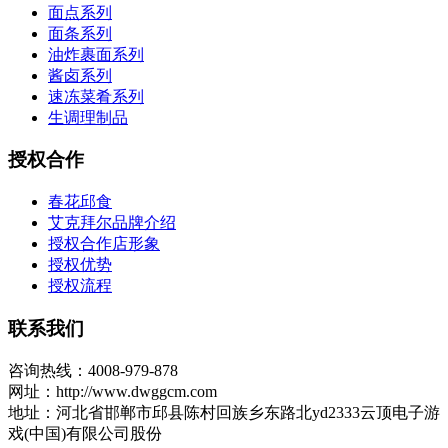
面点系列
面条系列
油炸裹面系列
酱卤系列
速冻菜肴系列
生调理制品
授权合作
春花邱食
艾克拜尔品牌介绍
授权合作店形象
授权优势
授权流程
联系我们
咨询热线：4008-979-878
网址：http://www.dwggcm.com
地址：河北省邯郸市邱县陈村回族乡东路北yd2333云顶电子游
戏(中国)有限公司股份