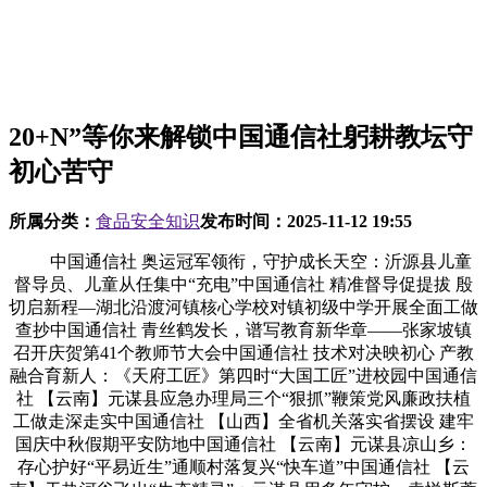
20+N”等你来解锁中国通信社躬耕教坛守
初心苦守
所属分类：
食品安全知识
发布时间：
2025-11-12 19:55
中国通信社 奥运冠军领衔，守护成长天空：沂源县儿童
督导员、儿童从任集中“充电”中国通信社 精准督导促提拔 殷
切启新程—湖北沿渡河镇核心学校对镇初级中学开展全面工做
查抄中国通信社 青丝鹤发长，谱写教育新华章——张家坡镇
召开庆贺第41个教师节大会中国通信社 技术对决映初心 产教
融合育新人：《天府工匠》第四时“大国工匠”进校园中国通信
社 【云南】元谋县应急办理局三个“狠抓”鞭策党风廉政扶植
工做走深走实中国通信社 【山西】全省机关落实省摆设 建牢
国庆中秋假期平安防地中国通信社 【云南】元谋县凉山乡：
存心护好“平易近生”通顺村落复兴“快车道”中国通信社 【云