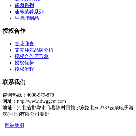
酱卤系列
速冻菜肴系列
生调理制品
授权合作
春花邱食
艾克拜尔品牌介绍
授权合作店形象
授权优势
授权流程
联系我们
咨询热线：4008-979-878
网址：http://www.dwggcm.com
地址：河北省邯郸市邱县陈村回族乡东路北yd2333云顶电子游
戏(中国)有限公司股份
网站地图