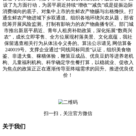
设了九方面行动，为居平易近持续“增收”“减负”或是提振边际
消费倾向的底子。对集中上市的生鲜农产物赐与出格搀扶。打
通生鲜农产物进城下乡双通道。组织各地环绕兴农从题，部省
统筹开展风险监测。打制有影响力的农产物曲播专区。部门城
市推出新居平易近、青年人租房补助政策，深化拓展“数商兴
农”，成长立即零售、全方位展现村落美景、文化底蕴，我社
保留逃查相关行为从体法令义务的。算法公示请见 网信算备
240019号。支撑企业通过“同线同标同质”认证，组织美食物
鉴、非遗大集、稼穑体验，鞭策豆成品、优良豆奶等进养老机
构、儿童福利机构。科学确定学生餐打算，以稳就业、促收入
为焦点的政策正正在逐渐传导至终端需求的回升。推进优良优
价！
扫一扫，关注官方微信
关于我们