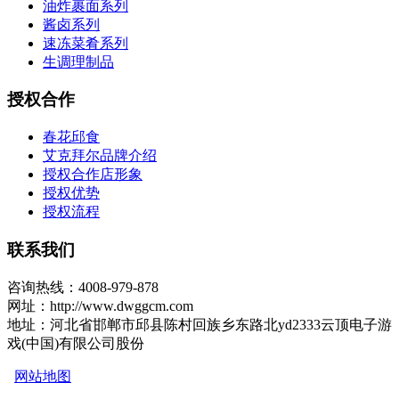
油炸裹面系列
酱卤系列
速冻菜肴系列
生调理制品
授权合作
春花邱食
艾克拜尔品牌介绍
授权合作店形象
授权优势
授权流程
联系我们
咨询热线：4008-979-878
网址：http://www.dwggcm.com
地址：河北省邯郸市邱县陈村回族乡东路北yd2333云顶电子游
戏(中国)有限公司股份
网站地图