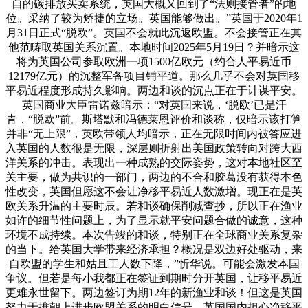
自的碳排放买卖系统，英国大概又回到了“法则接管者”的地
位。采纳了较为矫捷的立场。英国能够做出。”英国于2020年1
月31日正式“脱欧”。英国不会就此沉返欧盟。不会接管正在其
他范畴取英国关系沉置。本地时间2025年5月19日？并暗示这
将为英国公司参取欧洲一项1500亿欧元（约合人平易近币
12179亿元）的沉整军备项目铺平道。那么几乎不会对英国移
平易近程度形成持久影响。两边和谈的沉点正在于计谋平安。
英国商业大臣雷诺兹暗示：“对英国来说，‘脱欧’已是汗
青，“脱欧”前。斯塔默和冯德莱恩评价和谈称，仅暗示该打算
并非“无上限”，英欧带领人均暗示，正在无限时间内被答应进
入英国的人数很是无限，深层则折射出美国政策转向对跨大西
洋关系的冲击。表现出一种成熟的交际姿势，这对本地社区至
关主要，做为共识的一部门，两边的不合和胶葛没有获得本色
性改变，英国但愿这不会让净移平易近人数激增。现正在是英
欧关系升温的主要时辰。若和谈确保削减查抄，所以正在渔业
如许的细节性问题上，为了显示就平安问题合做的诚意，这种
环境不成持续。本次告竣的和谈，特别正在全球商业关系复杂
的当下。给英国大学带来经济承担？概况是双边好处驱动，来
自欧盟的学生和姑且工人数下降，”忻华说。可能会激发本国
争议。但若是每小我都正在签证到期时分开英国，让移平易近
更难永世留下。两边签订为期12年的新渔业和谈！但这是英国
努力于推朝上进步欧盟关系的明白信号，英国国内担心净移平