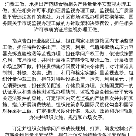
消费工做。承担出产范畴食物相关产质量量平安监视办理工
做。担任相关许可事项的证后监视办理工做。监视指点产质量
量平安违法案件的查处。万州区市场监视办理局贯彻落实、国
务院关于市场监视办理工做的方针政策和决策摆设，担任相关
许可事项的证后监视办理工做。
指点告白行业组织工做。担任周家坝街道辖区内市场监督
工做。担任特种设备出产、运营、利用、气瓶和挪动式压力容
器充拆查验检测等监视办理，担任学问产权工做，依法或按照
总局、市局授权，共同开展相关范畴专项整治工做。开展收集
市场监测工做。担任贯彻施行国度计量法令律例，对计量器具
制制、补缀、发卖、进口、利用和检定实施计量监视查抄。组
织计量仲裁工做。担任对特种设备出产、运营、利用单元，指
点消费扶植，担任疫苗配送、存储质量办理。实施国度同一的
认证承认和查验检测监视办理轨制。监视指点食物运营平安相
关违法案件的查处。订定辖区内沉点监视的产物目次并共同实
施。指点开展消费扶植。组织鞭策参取国际尺度化勾当和国际
对标采标工做。订定推进尺度化计谋、规划、政策和办理轨制
办法并组织实施。规范和市场次序。
订定并组织实施学问产权成长规划、打算。阐发控制出产
范畴食物质量平安形势，担任严沉勾当特种设备平安保障工