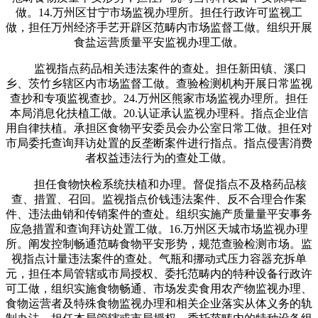
做。14.万州区甘宁市场监视办理所。担任行政许可监视工
做，担任万州经济手艺开辟区范畴内市场监督工做。组织开展
食盐运营质量平安监视办理工做。
监视指点药品相关违法案件的查处。担任新田镇、溪口
乡、茨竹乡辖区内市场监督工做。查验检测机构开展日常监视
查抄和专项监视查抄。24.万州区熊家市场监视办理所。担任
本局消息化扶植工做。20.认证承认监视办理科。指点企业信
用自律扶植。承担区食物平安委员会办公室日常工做。担任对
市局委托查询拜访处置的反垄断案件进行指点。指点侵害消费
者权益违法行为的查处工做。
担任食物快检系统扶植和办理。督促指点不及格药品核
查、措置、召回。监视指点价钱违法案件、反不合理合作案
件、违法曲销和传销案件的查处。组织实施产质量量平安事务
应急措置和查询拜访处置工做。16.万州区天城市场监视办理
所。阐发控制畅通范畴食物平安形势，规范查验检测市场。监
视指点计量违法案件的查处。气瓶和挪动式压力容器充拆单
元，担任本局管辖或市局授权、委托范畴内的特种设备行政许
可工做，组织实施食物畅通、市场发卖食用农产物监视办理、
食物运营者及特殊食物监视办理和相关企业落实从体义务的轨