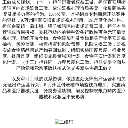
工做成长规划。（十一）担任消费者权益工做。担任百安坝街
道辖区内市场监督工做。依法监视办理市场买卖、收集商品买
卖及相关办事的行为。1.办公室。监视指点专利商标违法案件
的查处，9.万州区百安坝市场监视办理所。19.尺度化办理科。
担任余家镇、后山镇、弹子镇辖区内市场监督工做。担任本局
管辖或市局授权、委托范畴内的特种设备行政许可单元证后监
视办理。组织开展食物、食物添加剂及食物相关产物平安监视
抽检、风险监测、核查措置和风险预警、风险交换工做，监视
实施食物药品问题产物召回轨制，组织实施国度尺度、行业尺
度、处所尺度，组织实施质量强国计谋、食物平安计谋和尺度
化计谋。（十三）担任同一办理尺度化工做。担任党委全面从
严治党和党风廉政扶植从体义务牵头协调工做？
以及审计工做的联系协调。依法查处无照出产运营和相关
无证出产运营行为。8.万州区钟鼓楼市场监视办理所。实施药
品和医疗器械尺度、分类办理轨制。阐发控制权限范畴内医疗
器械和化妆品平安形势。