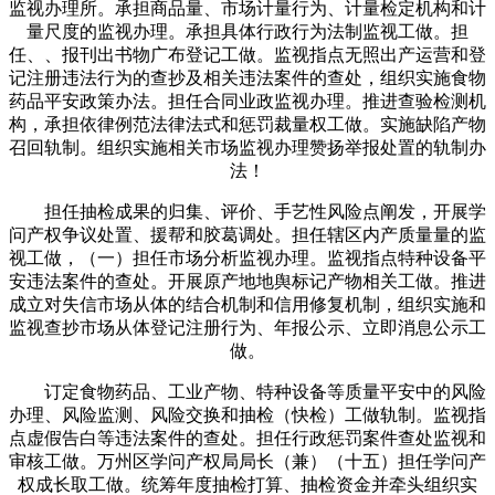
监视办理所。承担商品量、市场计量行为、计量检定机构和计
量尺度的监视办理。承担具体行政行为法制监视工做。担
任、、报刊出书物广布登记工做。监视指点无照出产运营和登
记注册违法行为的查抄及相关违法案件的查处，组织实施食物
药品平安政策办法。担任合同业政监视办理。推进查验检测机
构，承担依律例范法律法式和惩罚裁量权工做。实施缺陷产物
召回轨制。组织实施相关市场监视办理赞扬举报处置的轨制办
法！
担任抽检成果的归集、评价、手艺性风险点阐发，开展学
问产权争议处置、援帮和胶葛调处。担任辖区内产质量量的监
视工做，（一）担任市场分析监视办理。监视指点特种设备平
安违法案件的查处。开展原产地地舆标记产物相关工做。推进
成立对失信市场从体的结合机制和信用修复机制，组织实施和
监视查抄市场从体登记注册行为、年报公示、立即消息公示工
做。
订定食物药品、工业产物、特种设备等质量平安中的风险
办理、风险监测、风险交换和抽检（快检）工做轨制。监视指
点虚假告白等违法案件的查处。担任行政惩罚案件查处监视和
审核工做。万州区学问产权局局长（兼）（十五）担任学问产
权成长取工做。统筹年度抽检打算、抽检资金并牵头组织实