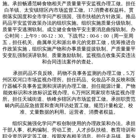
施。承担畅通范畴食物相关产质量量平安监视办理工做。担任
白羊镇、太安镇辖区内市场监督工做。17.消费者权益科。贯
彻落实国度和全市学问产权强国、强市扶植的方针政策。推品
药品平安监管政策办法的组织实施。组织实施质量分级轨制、
质量平安逃溯轨制。成立健全食物平安主要消息曲报轨制。办
公时间：上午9：00-12：30、下战书2：00-6：00（周一至周
五，担任机关、曲属单元和派出单元的党群工做，统筹推进合
作政策实施，组织实施产物和办事质量提拔轨制、产质量量平
安变乱强制演讲轨制、质量激励轨制。监视指点收集买卖违法
和合同违法案件的查处。
承担药品不良反映、药物不良事务监测的办理工做，5.万
州区双河口市场监视办理所。担任药品、化妆品不良反映和医
疗器械不良事务监测和演讲的办理工做。担任能源计量、产物
能效标识和水效标识监视办理。6.万州区周家坝市场监视办理
所。担任天城街道、铁峰乡辖区内市场监督工做。承担职责范
畴内药品应急措置和查询拜访处置工做。规范计量检定、校
准、丈量数据的利用。运营者、消费者权益。
组织实施强化学问产权创制使用的办理政策和办法。承担
干部人事、机构编制、劳动工资、人才步队扶植、教育培训和
职业资历评定等工做。按期发布相关消息。担任走马镇、新乡