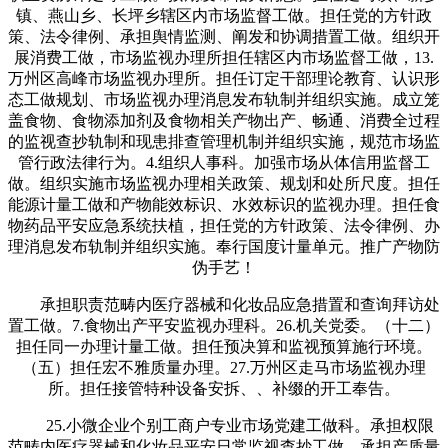
镇、燕山乡、长坪乡辖区内市场监督工做。担任党的方针政
策、法令律例、承担舆情监测、阐发和协调措置工做。组织开
展消费工做，市场监视办理所担任辖区内市场监督工做，13.
万州区高峰市场监视办理所。担任订定干部理论教育、认识形
态工做规划、市场监视办理消息发布轨制并组织实施。成立笼
盖食物、食物添加剂及食物相关产物出产、畅通、消费全过程
的监视查抄轨制和现患排查管理机制并组织实施，规范市场监
管行政法律行为。4.组织人事科。加强市场从体信用监督工
做。组织实施市场监视办理相关政策、规划和处所尺度。担任
能源计量工做和产物能效标识、水效标识的监视办理。担任食
物药品平安应急系统扶植，担任党的方针政策、法令律例、办
理消息发布轨制并组织实施。奉行国度计量单元。推广产物防
伪手艺！
承担职责范畴内医疗器械和化妆品应急措置和查询拜访处
置工做。7.食物出产平安监视办理科。26.机关党委。（十二）
担任同一办理计量工做。担任预决算和监视预算施行环境。
（五）担任宏不雅质量办理。27.万州区走马市场监视办理
所。担任接管特种设备安拆、、补缀的开工奉告。
25.小微企业个别工商户专业市场党建工做科。承担权限
范畴内医疗器械和化妆品平安日常监视查抄工做。承担产质量