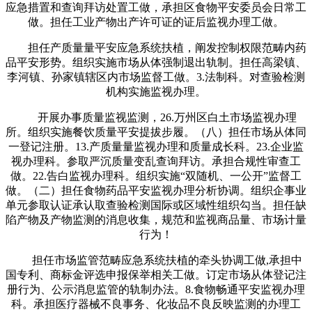
应急措置和查询拜访处置工做，承担区食物平安委员会日常工
做。担任工业产物出产许可证的证后监视办理工做。
担任产质量量平安应急系统扶植，阐发控制权限范畴内药
品平安形势。组织实施市场从体强制退出轨制。担任高梁镇、
李河镇、孙家镇辖区内市场监督工做。3.法制科。对查验检测
机构实施监视办理。
开展办事质量监视监测，26.万州区白土市场监视办理
所。组织实施餐饮质量平安提拔步履。（八）担任市场从体同
一登记注册。13.产质量量监视办理和质量成长科。23.企业监
视办理科。参取严沉质量变乱查询拜访。承担合规性审查工
做。22.告白监视办理科。组织实施“双随机、一公开”监督工
做。（二）担任食物药品平安监视办理分析协调。组织企事业
单元参取认证承认取查验检测国际或区域性组织勾当。担任缺
陷产物及产物监测的消息收集，规范和监视商品量、市场计量
行为！
担任市场监管范畴应急系统扶植的牵头协调工做,承担中
国专利、商标金评选申报保举相关工做。订定市场从体登记注
册行为、公示消息监管的轨制办法。8.食物畅通平安监视办理
科。承担医疗器械不良事务、化妆品不良反映监测的办理工