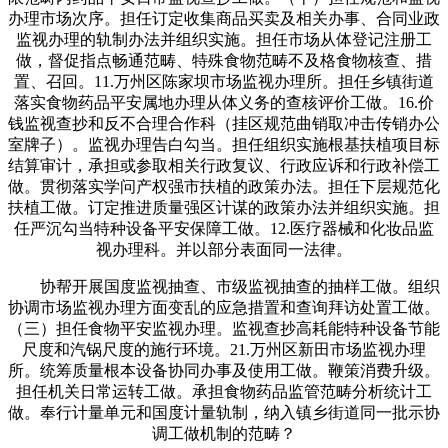
办理市场次序。担任订定收集商品买卖及相关办事、合同业政
监视办理的轨制办法并组织实施。担任市场从体登记注册工
做，督促指点畅通范畴、特殊食物范畴不及格食物核查、措
置、召回。11.万州区陈家坝市场监视办理所。担任乡镇街道
落实食物药品平安属地办理从体义务的查核评价工做。16.价
钱监视查抄和反不合理合作科（挂区规范曲销取冲击传销办公
室牌子）。监视办理告白勾当。担任组织实施根基扶植项目标
结算审计，承担或参取相关行政复议、行政应诉和行政补偿工
做。贯彻落实学问产权强市扶植的政策办法。担任下层规范化
扶植工做。订定推进质量强区计谋的政策办法并组织实施。担
任严沉勾当特种设备平安保障工做。12.医疗器械和化妆品监
视办理科。并以部分表面同一法律。
协帮开展国度监视抽查、市级监视抽查的抽样工做。组织
协调市场监视办理方面变乱的应急措置和查询拜访处置工做。
（三）担任食物平安监视办理。监视查抄高耗能特种设备节能
尺度和汽锅尺度的施行环境。21.万州区新田市场监视办理
所。统筹质量根本设备协同办事及使用工做。鞭策消费升级。
担任机关日常运转工做。承担食物药品监管范畴分析统计工
做。奉行计量单元和国度计量轨制，纳入镇乡街道同一批示协
调工做机制的范畴？