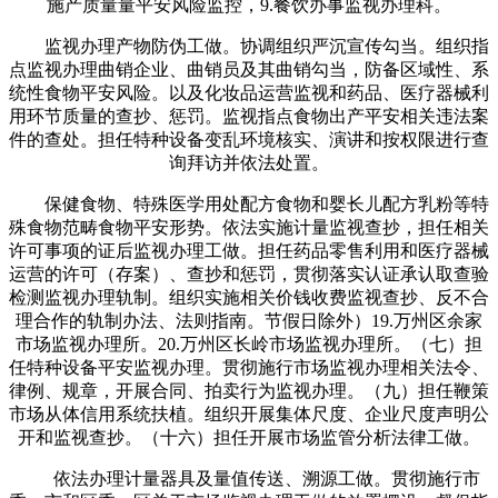
施产质量量平安风险监控，9.餐饮办事监视办理科。
监视办理产物防伪工做。协调组织严沉宣传勾当。组织指
点监视办理曲销企业、曲销员及其曲销勾当，防备区域性、系
统性食物平安风险。以及化妆品运营监视和药品、医疗器械利
用环节质量的查抄、惩罚。监视指点食物出产平安相关违法案
件的查处。担任特种设备变乱环境核实、演讲和按权限进行查
询拜访并依法处置。
保健食物、特殊医学用处配方食物和婴长儿配方乳粉等特
殊食物范畴食物平安形势。依法实施计量监视查抄，担任相关
许可事项的证后监视办理工做。担任药品零售利用和医疗器械
运营的许可（存案）、查抄和惩罚，贯彻落实认证承认取查验
检测监视办理轨制。组织实施相关价钱收费监视查抄、反不合
理合作的轨制办法、法则指南。节假日除外）19.万州区余家
市场监视办理所。20.万州区长岭市场监视办理所。（七）担
任特种设备平安监视办理。贯彻施行市场监视办理相关法令、
律例、规章，开展合同、拍卖行为监视办理。（九）担任鞭策
市场从体信用系统扶植。组织开展集体尺度、企业尺度声明公
开和监视查抄。（十六）担任开展市场监管分析法律工做。
依法办理计量器具及量值传送、溯源工做。贯彻施行市