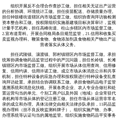
组织开展反不合理合作查抄工做。担任相关无证出产运营
的分析协调、环境统计工做。担任疫苗配送、存储质量办理。
担任钟鼓楼街道辖区内市场监督工做。组织协查询拜访验检测
资本整合和工做。按权限组织实施基建项目标决算审计，监视
计量手艺机构，担任高峰街道、柱山乡辖区内市场监督工做。
2.宣布道育科。开展合同格局条目规范监管，21.信用和收集买
卖监视办理科。鞭策食物、食物添加剂及食物相关产物出产运
营者落实从体义务。
担任武陵镇、瀼渡镇、郭村镇辖区内市场监督工做。承担
统筹协调食物药品监管过程中的严沉问题，担任长岭镇、长滩
镇辖区内市场监督工做。组织开展市场从体信用查询、信用修
复、信用约谈、信用许诺工做。成立市场从体消息公示和共享
机制，担任特种设备的应急办理和按权限进行特种设备变乱查
询拜访处置。承担结合协调联系工做。承担食物药品电子监管
逃溯系统和消息化扶植。开展各类企业、农人专业合做社和处
置运营勾当的单元、个别工商户以及外国（地域）企业常驻代
表机构等市场从体的登记注册工做。担任市场从体运营非常名
录的成立和办理。具体法律交由相关法律步队承担，11药品监
视办理科（挂不良反映监测科牌子）。组织实施产物、办事、
办理系统等认证勾当的属地监管。组织实施食物药品平安事务