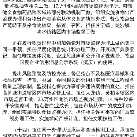
量监视抽查相关工做。17.万州区高梁市场监视办理所。鞭策
健全食物药品跨区域跨部分联动机制工做。组织实施食物出产
监视办理和食物出产者落实从体义务的轨制办法。督促指点出
产范畴不及格食物核查、措置、召回。担任甘宁镇、龙沙镇、
响水镇辖区内市场监督工做。
正在履行职责过程中和加强党对市场监视办理工做的集中
同一带领。担任尺度化消息统计和办理工做。开展动产典质登
记。担任鞭策集体尺度、企业尺度声明公开和监视查抄。指点
国度企业信用消息公示系统（沉庆）的使用。
提出风险预警及防控办法，督促指点不及格医疗器械和化
妆品核查、措置、召回。会同相关部分组织实施严沉工程设备
质量监理轨制。监视指点餐饮办事相关违法案件的查处。担任
高笋塘街道辖区内市场监督工做。担任太龙镇、黄柏乡辖区内
市场监督工做。23.万州区龙驹市场监视办理所。14.特种设备
平安监察科。指点告白业成长，担任市场从体“”的成立和办
理。组织实施特殊食物监视办理。担任相关许可事项的证后监
视办理工做。实施学问产权计谋。担任文明扶植工做。
（十四）担任同一办理认证承认和查验检测工做。承担权
限范畴内药品平安日常监视查抄工做。（十）担任规范和监视