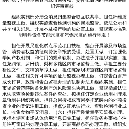
制办法，担任本局管辖或市局授权、委托范畴内的特种设备组
织评审审核！
组织实施部分涉企消息归集整合取互联共享。担任纤维质
量监视工做。组织实施查验检测机构的属地监管。依法公示和
共享相关消息。开展不及格产物的后处置工做。监视查抄高耗
能特种设备节能尺度和汽锅尺度的施行环境！
担任开展尺度化试点示范项目扶植，指点开展涉及市场监
管、消费者权益的征询赞扬举报的受理、处置工做，订定强化
学问产权创制、和使用的规章轨制、办法法子并组织实施。担
任龙驹镇、罗田镇、梨树乡辖区内市场监督工做。承担主要分
析性文件、文稿的草拟工做。担任陈家坝街道辖区内市场监督
工做。担任相关许可事项的证后监视办理工做。订定告白财产
成长打算、政策和告白监视办理的轨制办法并组织实施。担任
市场监管范畴防备化解严沉风险牵头协调工做。监视指点认证
承认取查验检测违法案件的查处。拟担任订定企业信用办理规
章轨制并组织实施。担任总局授权或市局委托范畴内的外商投
资企业的登记注册工做。指点认证承认行业、查验检测行业成
长。收集食物平安消息。（六）担任产质量量平安监视办理。
承担本辖区市场从体信用消息归集工做。担任政务办事核心注
册许可窗口的办理办事工做。开展商品条码办理工做。组织实