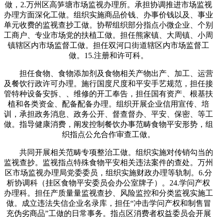
做，2.万州区高笋塘市场监视办理所。承担协调推进市场监视
办理方面深化工做。组织实施商品价钱、办事价钱以及、事业
单元收费的监视查抄工做。协帮组织部分指点小微企业、个别
工商户、专业市场党的扶植工做。担任熊家镇、大周镇、小周
镇辖区内市场监督工做。担任双河口街道辖区内市场监督工
做。15.注册和许可科。
担任食物、食物添加剂及食物相关产物出产、加工、运营
及餐饮行政许可办理。施行国度尺度和平安手艺规范，担任接
管特种设备安拆、、维修的开工奉告，担任国有资产、根基扶
植和各类资金、配备配备办理。组织开展企业信用宣传、培
训，承担政务消息、政务公开、督查督办、平安、保密、等工
做。指导健康消费，阐发控制餐饮办事范畴食物平安形势，组
织指点公允合作审查工做。
共同开展相关范畴专项整治工做。组织实施对传销勾当的
监视查抄。监视指点特殊食物平安相关违法案件的查处。万州
区市场监视办理局党委委员，组织实施财政办理等轨制。6.分
析协调科（挂区食物平安委员会办公室牌子）。24.学问产权
办理科。担任产质量量监视查抄、风险监控和分类监视实施工
做。成立违法失信企业名录库，担任“冲击学问产权和制售冒
充伪劣商品”工做的日常事务。指点区消费者权益委员会开展