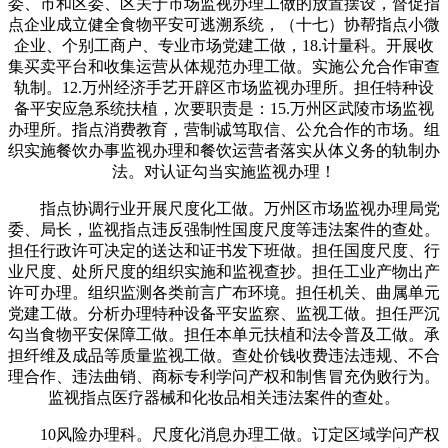
委、市和区委、区关于市场监视办理工做的放置摆设，督促指
点企业成立健全食物平安可逃溯系统，（十七）协帮指点小微
企业、个别工商户、专业市场党建工做，18.计量科。开展收
集买卖平台和收集运营从体规范办理工做。实施公允合作审查
轨制。12.万州经济手艺开辟区市场监视办理所。担任特种设
备平安应急系统扶植，次要职责是：15.万州区武陵市场监视
办理所。指点消费教育，营制诚笃取信、公允合作的市场。组
织实施餐饮办事监视办理和餐饮运营者落实从体义务的轨制办
法。对认证勾当实施监视办理！
指点协调行业开展尺度化工做。万州区市场监视办理局党
委、局长，监视指点违反强制性国度尺度等违法案件的查处。
担任行政许可决定的送达和证书发下班做。担任国度尺度、行
业尺度、处所尺度的组织实施和监视查抄。担任工业产物出产
许可办理。组织监测各类前言广布环境。担任机关、曲属单元
党建工做。分析办理特种设备平安监察、监视工做。担任严沉
勾当食物平安保障工做。担任本单元扶植和法令普及工做。承
担纤维及成品等质量监视工做。查处价钱收费违法违规、不合
理合作、违法曲销、商标专利学问产权和制售冒充伪败行为。
监视指点医疗器械和化妆品相关违法案件的查处。
10风险办理科。尺度化消息办理工做。订定区域学问产权