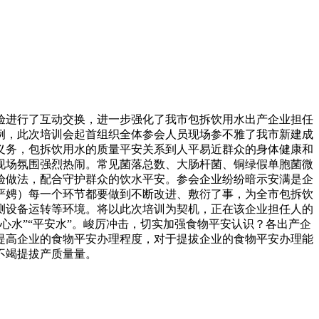
验进行了互动交换，进一步强化了我市包拆饮用水出产企业担任
例，此次培训会起首组织全体参会人员现场参不雅了我市新建成
义务，包拆饮用水的质量平安关系到人平易近群众的身体健康和
现场氛围强烈热闹。常见菌落总数、大肠杆菌、铜绿假单胞菌微
验做法，配合守护群众的饮水平安。参会企业纷纷暗示安满是企
严娉）每一个环节都要做到不断改进、敷衍了事，为全市包拆饮
测设备运转等环境。将以此次培训为契机，正在该企业担任人的
心水”“平安水”。峻厉冲击，切实加强食物平安认识？各出产企
提高企业的食物平安办理程度，对于提拔企业的食物平安办理能
不竭提拔产质量量。