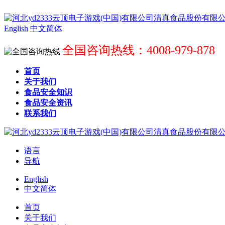
English
中文简体
全国咨询热线：4008-979-878
首页
关于我们
食品安全知识
食品安全资讯
联系我们
语言
导航
English
中文简体
首页
关于我们