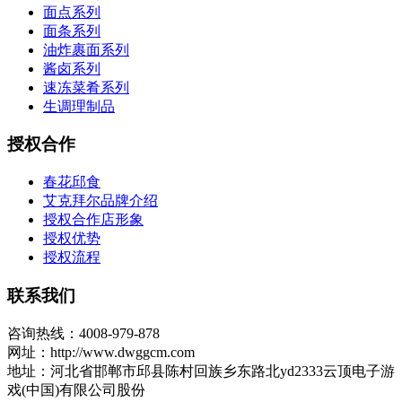
面点系列
面条系列
油炸裹面系列
酱卤系列
速冻菜肴系列
生调理制品
授权合作
春花邱食
艾克拜尔品牌介绍
授权合作店形象
授权优势
授权流程
联系我们
咨询热线：4008-979-878
网址：http://www.dwggcm.com
地址：河北省邯郸市邱县陈村回族乡东路北yd2333云顶电子游
戏(中国)有限公司股份