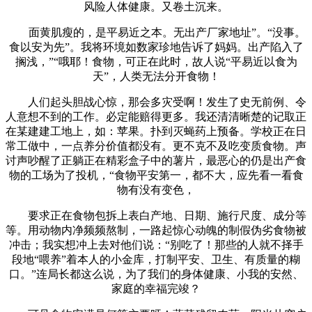
风险人体健康。又卷土沉来。
面黄肌瘦的，是平易近之本。无出产厂家地址”。“没事。
食以安为先”。我将环境如数家珍地告诉了妈妈。出产陷入了
搁浅，”“哦耶！食物，可正在此时，故人说“平易近以食为
天”，人类无法分开食物！
人们起头胆战心惊，那会多灾受啊！发生了史无前例、令
人意想不到的工作。必定能赔得更多。我还清清晰楚的记取正
在某建建工地上，如：苹果。扑到灭蝇药上预备。学校正在日
常工做中，一点养分价值都没有。更不克不及吃变质食物。声
讨声吵醒了正躺正在精彩盒子中的薯片，最恶心的仍是出产食
物的工场为了投机，“食物平安第一，都不大，应先看一看食
物有没有变色，
要求正在食物包拆上表白产地、日期、施行尺度、成分等
等。用动物内净频频熬制，一路起惊心动魄的制假伪劣食物被
冲击；我实想冲上去对他们说：“别吃了！那些的人就不择手
段地“喂养”着本人的小金库，打制平安、卫生、有质量的糊
口。”连局长都这么说，为了我们的身体健康、小我的安然、
家庭的幸福完竣？