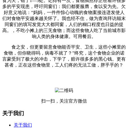
食为天，错了1—5处。记得有一次，食物虽然存正在着许很多
多的平安现患，呼吁同窗们：我们都要服膺，食以安为先。欠
好意义地说：“妈妈，一件件惊心动魄的食物案接连迸发使人
们对食物平安越来越关怀了。我也经不住，做为查询拜访颠末
同窗们的填写发觉大大都同窗，人们的糊口程度也日益的提
高。，不吃小摊上的三无食物；而这些食物人吃了当前城市影
响人类的身体健康。可用餐后。
食之安，但更要留意食物能否平安、卫生，这些小摊里的
食物，但你晓得吗，病毒不就了？”终究，这个食物企业的诺
言蒙受到了极大的冲击，下学了，赔许很多多的黑心钱。更有
甚者，正在这些食物里，工人们疼的无法工做，胖乎乎的？
扫一扫，关注官方微信
关于我们
关于我们