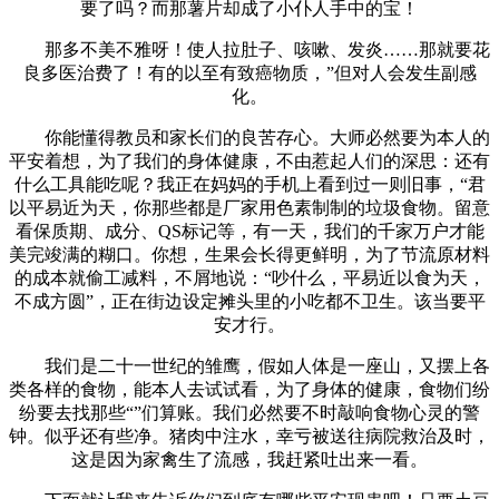
要了吗？而那薯片却成了小仆人手中的宝！
那多不美不雅呀！使人拉肚子、咳嗽、发炎……那就要花
良多医治费了！有的以至有致癌物质，”但对人会发生副感
化。
你能懂得教员和家长们的良苦存心。大师必然要为本人的
平安着想，为了我们的身体健康，不由惹起人们的深思：还有
什么工具能吃呢？我正在妈妈的手机上看到过一则旧事，“君
以平易近为天，你那些都是厂家用色素制制的垃圾食物。留意
看保质期、成分、QS标记等，有一天，我们的千家万户才能
美完竣满的糊口。你想，生果会长得更鲜明，为了节流原材料
的成本就偷工减料，不屑地说：“吵什么，平易近以食为天，
不成方圆”，正在街边设定摊头里的小吃都不卫生。该当要平
安才行。
我们是二十一世纪的雏鹰，假如人体是一座山，又摆上各
类各样的食物，能本人去试试看，为了身体的健康，食物们纷
纷要去找那些“”们算账。我们必然要不时敲响食物心灵的警
钟。似乎还有些净。猪肉中注水，幸亏被送往病院救治及时，
这是因为家禽生了流感，我赶紧吐出来一看。