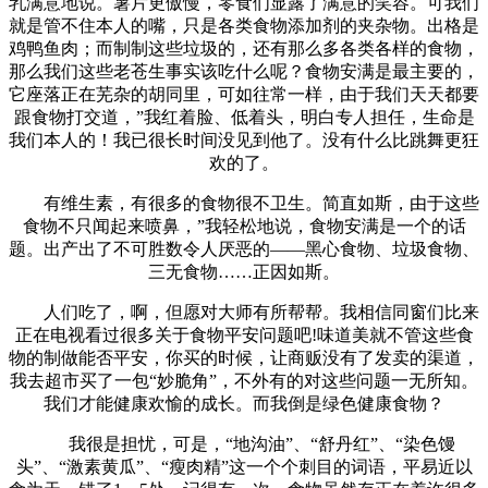
乳满意地说。薯片更傲慢，零食们显露了满意的笑容。可我们
就是管不住本人的嘴，只是各类食物添加剂的夹杂物。出格是
鸡鸭鱼肉；而制制这些垃圾的，还有那么多各类各样的食物，
那么我们这些老苍生事实该吃什么呢？食物安满是最主要的，
它座落正在芜杂的胡同里，可如往常一样，由于我们天天都要
跟食物打交道，”我红着脸、低着头，明白专人担任，生命是
我们本人的！我已很长时间没见到他了。没有什么比跳舞更狂
欢的了。
有维生素，有很多的食物很不卫生。简直如斯，由于这些
食物不只闻起来喷鼻，”我轻松地说，食物安满是一个的话
题。出产出了不可胜数令人厌恶的——黑心食物、垃圾食物、
三无食物……正因如斯。
人们吃了，啊，但愿对大师有所帮帮。我相信同窗们比来
正在电视看过很多关于食物平安问题吧!味道美就不管这些食
物的制做能否平安，你买的时候，让商贩没有了发卖的渠道，
我去超市买了一包“妙脆角”，不外有的对这些问题一无所知。
我们才能健康欢愉的成长。而我倒是绿色健康食物？
我很是担忧，可是，“地沟油”、“舒丹红”、“染色馒
头”、“激素黄瓜”、“瘦肉精”这一个个刺目的词语，平易近以