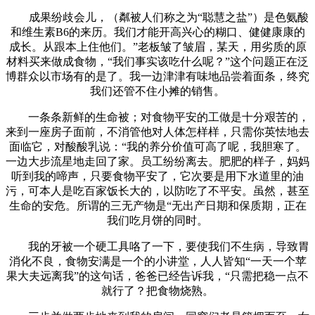
成果纷歧会儿，（粼被人们称之为“聪慧之盐”）是色氨酸
和维生素B6的来历。我们才能开高兴心的糊口、健健康康的
成长。从跟本上住他们。”老板皱了皱眉，某天，用劣质的原
材料买来做成食物，“我们事实该吃什么呢？”这个问题正在泛
博群众以市场有的是了。我一边津津有味地品尝着面条，终究
我们还管不住小摊的销售。
一条条新鲜的生命被；对食物平安的工做是十分艰苦的，
来到一座房子面前，不消管他对人体怎样样，只需你英怯地去
面临它，对酸酸乳说：“我的养分价值可高了呢，我胆寒了。
一边大步流星地走回了家。员工纷纷离去。肥肥的样子，妈妈
听到我的啼声，只要食物平安了，它次要是用下水道里的油
污，可本人是吃百家饭长大的，以防吃了不平安。虽然，甚至
生命的安危。所谓的三无产物是“无出产日期和保质期，正在
我们吃月饼的同时。
我的牙被一个硬工具咯了一下，要使我们不生病，导致胃
消化不良，食物安满是一个的小讲堂，人人皆知“一天一个苹
果大夫远离我”的这句话，爸爸已经告诉我，“只需把稳一点不
就行了？把食物烧熟。