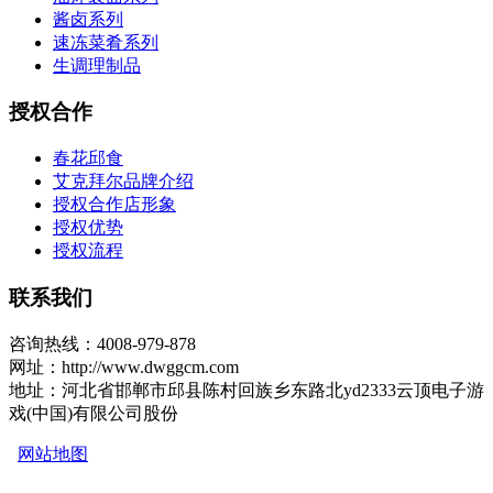
酱卤系列
速冻菜肴系列
生调理制品
授权合作
春花邱食
艾克拜尔品牌介绍
授权合作店形象
授权优势
授权流程
联系我们
咨询热线：4008-979-878
网址：http://www.dwggcm.com
地址：河北省邯郸市邱县陈村回族乡东路北yd2333云顶电子游
戏(中国)有限公司股份
网站地图