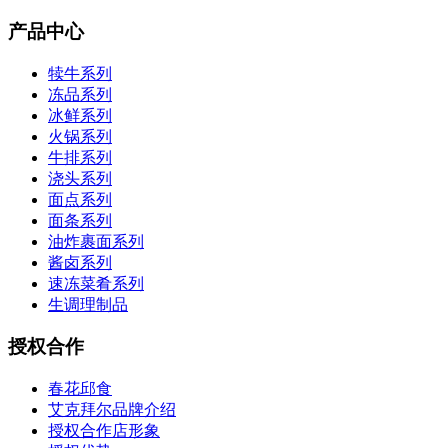
产品中心
犊牛系列
冻品系列
冰鲜系列
火锅系列
牛排系列
浇头系列
面点系列
面条系列
油炸裹面系列
酱卤系列
速冻菜肴系列
生调理制品
授权合作
春花邱食
艾克拜尔品牌介绍
授权合作店形象