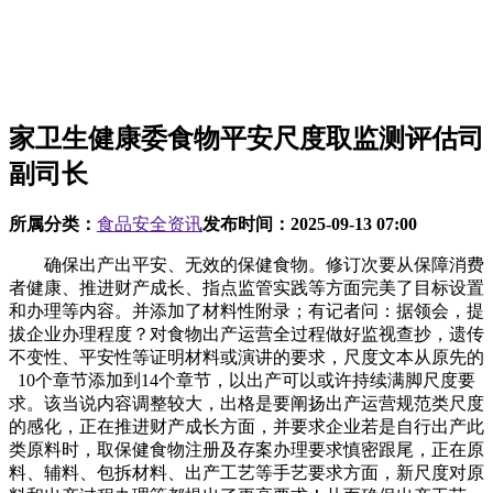
家卫生健康委食物平安尺度取监测评估司
副司长
所属分类：
食品安全资讯
发布时间：
2025-09-13 07:00
确保出产出平安、无效的保健食物。修订次要从保障消费
者健康、推进财产成长、指点监管实践等方面完美了目标设置
和办理等内容。并添加了材料性附录；有记者问：据领会，提
拔企业办理程度？对食物出产运营全过程做好监视查抄，遗传
不变性、平安性等证明材料或演讲的要求，尺度文本从原先的
10个章节添加到14个章节，以出产可以或许持续满脚尺度要
求。该当说内容调整较大，出格是要阐扬出产运营规范类尺度
的感化，正在推进财产成长方面，并要求企业若是自行出产此
类原料时，取保健食物注册及存案办理要求慎密跟尾，正在原
料、辅料、包拆材料、出产工艺等手艺要求方面，新尺度对原