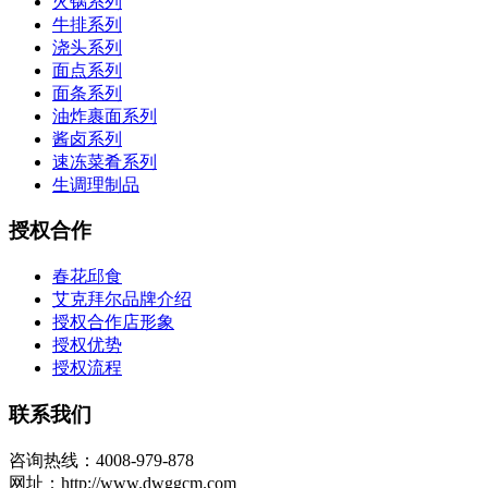
火锅系列
牛排系列
浇头系列
面点系列
面条系列
油炸裹面系列
酱卤系列
速冻菜肴系列
生调理制品
授权合作
春花邱食
艾克拜尔品牌介绍
授权合作店形象
授权优势
授权流程
联系我们
咨询热线：4008-979-878
网址：http://www.dwggcm.com