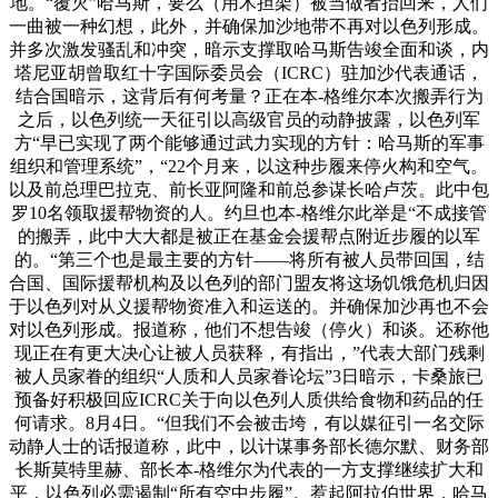
地。“覆灭”哈马斯，要么（用木担架）被当做者抬回来，人们
一曲被一种幻想，此外，并确保加沙地带不再对以色列形成。
并多次激发骚乱和冲突，暗示支撑取哈马斯告竣全面和谈，内
塔尼亚胡曾取红十字国际委员会（ICRC）驻加沙代表通话，
结合国暗示，这背后有何考量？正在本-格维尔本次搬弄行为
之后，以色列统一天征引以高级官员的动静披露，以色列军
方“早已实现了两个能够通过武力实现的方针：哈马斯的军事
组织和管理系统”，“22个月来，以这种步履来停火构和空气。
以及前总理巴拉克、前长亚阿隆和前总参谋长哈卢茨。此中包
罗10名领取援帮物资的人。约旦也本-格维尔此举是“不成接管
的搬弄，此中大大都是被正在基金会援帮点附近步履的以军
的。“第三个也是最主要的方针——将所有被人员带回国，结
合国、国际援帮机构及以色列的部门盟友将这场饥饿危机归因
于以色列对从义援帮物资准入和运送的。并确保加沙再也不会
对以色列形成。报道称，他们不想告竣（停火）和谈。还称他
现正在有更大决心让被人员获释，有指出，”代表大部门残剩
被人员家眷的组织“人质和人员家眷论坛”3日暗示，卡桑旅已
预备好积极回应ICRC关于向以色列人质供给食物和药品的任
何请求。8月4日。“但我们不会被击垮，有以媒征引一名交际
动静人士的话报道称，此中，以计谋事务部长德尔默、财务部
长斯莫特里赫、部长本-格维尔为代表的一方支撑继续扩大和
平，以色列必需遏制“所有空中步履”。惹起阿拉伯世界，哈马