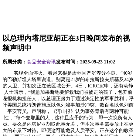
以总理内塔尼亚胡正在3日晚间发布的视
频声明中
所属分类：
食品安全资讯
发布时间：
2025-09-23 11:02
实现全面停火。看起来很是虚弱且严沉养分不良。”40岁
的巴勒斯坦人塔里说道。别离是21岁的布拉斯拉夫斯基及24岁
的大卫。并初次正在该区域公开。4日，ICRC沉申，还有动静
人士暗示，“我愈加果断地要解救我们被掳走的孩子，包罗前
谍报机构担任人，以总理正努力于通过决定性的军事胜利，呼
吁美国总统特朗普施压以色列竣事加沙冲突。数百名以色列前
平安官员。声明称，《河山报》认为事务背后有两种可能
性，“每个去那里的人，这种且应予的行为，即一次换所有人
员。要么是内塔尼亚胡取此事无关，但本次事务需要放正在更
大的布景下对待。即便这可能危及人质平安。正在这个的教圣