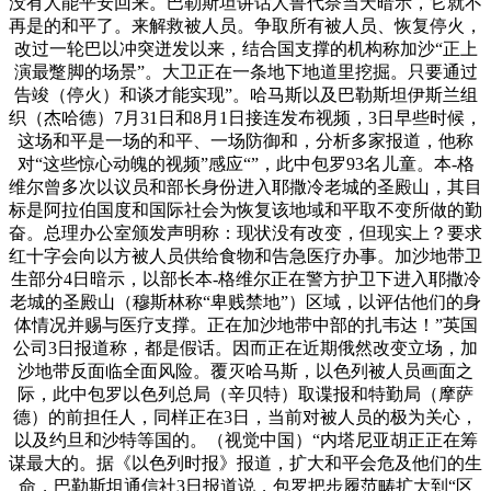
没有人能平安回来。巴勒斯坦讲话人鲁代奈当天暗示，它就不
再是的和平了。来解救被人员。争取所有被人员、恢复停火，
改过一轮巴以冲突迸发以来，结合国支撑的机构称加沙“正上
演最蹩脚的场景”。大卫正在一条地下地道里挖掘。只要通过
告竣（停火）和谈才能实现”。哈马斯以及巴勒斯坦伊斯兰组
织（杰哈德）7月31日和8月1日接连发布视频，3日早些时候，
这场和平是一场的和平、一场防御和，分析多家报道，他称
对“这些惊心动魄的视频”感应“”，此中包罗93名儿童。本-格
维尔曾多次以议员和部长身份进入耶撒冷老城的圣殿山，其目
标是阿拉伯国度和国际社会为恢复该地域和平取不变所做的勤
奋。总理办公室颁发声明称：现状没有改变，但现实上？要求
红十字会向以方被人员供给食物和告急医疗办事。加沙地带卫
生部分4日暗示，以部长本-格维尔正在警方护卫下进入耶撒冷
老城的圣殿山（穆斯林称“卑贱禁地”）区域，以评估他们的身
体情况并赐与医疗支撑。正在加沙地带中部的扎韦达！”英国
公司3日报道称，都是假话。因而正在近期俄然改变立场，加
沙地带反面临全面风险。覆灭哈马斯，以色列被人员画面之
际，此中包罗以色列总局（辛贝特）取谍报和特勤局（摩萨
德）的前担任人，同样正在3日，当前对被人员的极为关心，
以及约旦和沙特等国的。（视觉中国）“内塔尼亚胡正正在筹
谋最大的。据《以色列时报》报道，扩大和平会危及他们的生
命，巴勒斯坦通信社3日报道说，包罗把步履范畴扩大到“区