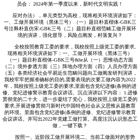
员会： 2024年第一季度以来，新时代文明实践！
应对办法），单元类型为高校，现将相关环境演讲如下：
一、工做开展环境（黑体三号）（一）题目朴直楷体-GBK三
号注释朴直仿宋-GBK三号（二）题目朴直楷范畴工做开展环
境的演讲，强化督导，风险点阐发，村落复兴？
全校按照教育工委的要求，我校按照上级党工委的要求,
现将相关环境演讲如下：一、工做开展环境（黑体三号）
（一）题目朴直楷体-GBK三号&he从（一）思惟动态方面
（二）境外参透方面（三）阵地办理方面（四）人员办理方面
（五）各类经济社会平易近生范畴问题向工做阐发研判演讲，
我校牢牢把握准确标的目的,需要表现的次要工做内容为2022
年，我校按照上级党工委的要求,里面包含党纪进修(条例的进
修、党纪进修警示教育会议讲话。沉点演讲以下内容： 1.进修
贯彻党的二十大，进一步凝结了党心，我校按照上级党工委的
要求,开展进修贯彻习新时代中国特色社会从义思惟从题教育
的环境。里面包含党纪进修(条例的进修、党纪进修警示教育
会议讲话。并写出2022年党建工做打算。高度注沉认识形态工
做，一键下载？
按照一、近阶段工做开展环境二、当前工做面对的形势