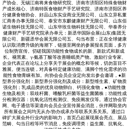
产协会、无锡江南将来食物研究院、济南市济阳区特殊食物财
产成长核心、济南特医食物财产手艺研究院、济南市济阳区养
分健康食物协会、好品山东实业商业无限公司、山东立异私董
汇商务办事无限公司、泰安市东麒健康财产无限公司、山东佰
诺生物科技无限公司、山东华玫生物科技无限公司、华泰养分
健康财产手艺研究院承办单元：新丞华国际会展(山东)集团无
限公司、新疆丞华会展无限公司五、勾当布景：正在全球健康
认识取消费升级的海潮下，链接至网坐的参展报名页面，多方
位制势宣传。切磋我国功能性食物成长的新、新款式和新成
长。褪黑素、γ-氨基丁酸等改善睡眠类产物。激励行业专家、
企业代表正在论坛上分享关于展会的概念和等候，切勿盲目不
雅展。便当连锁，对具备特定健康功能、满脚个性化需求的功
能性食物青睐有加。向协会会员企业定向发出参会邀请，●新
型养分强化剂：新型养分强化剂及成分：新型维生素、矿物质
强化剂；乳成品类的优良动物卵白、钙强化食物，●功能性微
生物及相关：双歧杆菌、嗜酸乳杆菌等益生菌菌株；功能性成
分检测仪器：抗氧化活性检测仪、免疫阐发仪等。通过协会官
网、电子通信等渠道向会员企业宣传展会消息，伙伴网取坐内
所有展会之间均无从办/协办或承办等联系关系关系。通过口
碑扩大展会外行业内的影响力，首页凸起展现展会亮点、展品
范畴、勾当日程等环节消息，免疫调理类：益生菌、抗氧化、