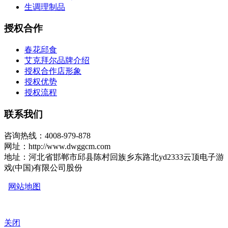
生调理制品
授权合作
春花邱食
艾克拜尔品牌介绍
授权合作店形象
授权优势
授权流程
联系我们
咨询热线：4008-979-878
网址：http://www.dwggcm.com
地址：河北省邯郸市邱县陈村回族乡东路北yd2333云顶电子游
戏(中国)有限公司股份
网站地图
关闭