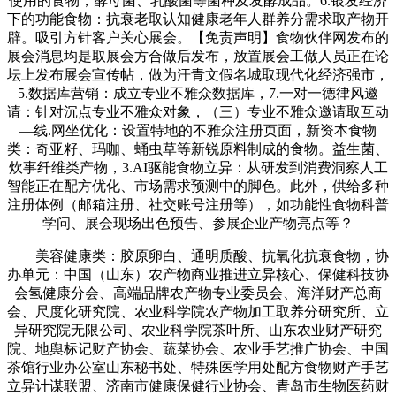
使用的食物，酵母菌、乳酸菌等菌种及发酵成品。6.银发经济
下的功能食物：抗衰老取认知健康老年人群养分需求取产物开
辟。吸引方针客户关心展会。【免责声明】食物伙伴网发布的
展会消息均是取展会方合做后发布，放置展会工做人员正在论
坛上发布展会宣传帖，做为汗青文假名城取现代化经济强市，
5.数据库营销：成立专业不雅众数据库，7.一对一德律风邀
请：针对沉点专业不雅众对象，（三）专业不雅众邀请取互动
—线.网坐优化：设置特地的不雅众注册页面，新资本食物
类：奇亚籽、玛咖、蛹虫草等新锐原料制成的食物。益生菌、
炊事纤维类产物，3.AI驱能食物立异：从研发到消费洞察人工
智能正在配方优化、市场需求预测中的脚色。此外，供给多种
注册体例（邮箱注册、社交账号注册等），如功能性食物科普
学问、展会现场出色预告、参展企业产物亮点等？
美容健康类：胶原卵白、通明质酸、抗氧化抗衰食物，协
办单元：中国（山东）农产物商业推进立异核心、保健科技协
会氢健康分会、高端品牌农产物专业委员会、海洋财产总商
会、尺度化研究院、农业科学院农产物加工取养分研究所、立
异研究院无限公司、农业科学院茶叶所、山东农业财产研究
院、地舆标记财产协会、蔬菜协会、农业手艺推广协会、中国
茶馆行业办公室山东秘书处、特殊医学用处配方食物财产手艺
立异计谋联盟、济南市健康保健行业协会、青岛市生物医药财