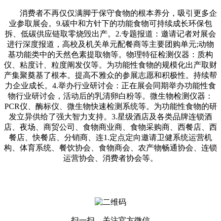
消费者不再仅仅满脚于保守食物的根本养分，吸引更多企
业参取展会。9.碳中和方针下的功能食物可持续成长环保包
拆、低碳供应链取零烧毁出产。2.专题报道：邀请记者对展会
进行深度报道，高校及机关单元配餐商等主要团购单元;动物
基功能类中的天然色素提取物等。物理特征检测仪器：质构
仪、粘度计、粒度阐发仪等。为功能性食物的规模化出产取财
产集聚奠基了根本。提高不雅众的参展志愿和积极性。持续帮
力企业成长。4.举办行业研讨会：正在展会同期举办功能性食
物行业研讨会，活动后的乳清卵白粉等。微生物检测仪器：
PCR仪、酶标仪、微生物快速检测系统等。为功能性食物的研
发立异供给了强大智力支持。3.星级酒店及各类品牌连锁酒
店、夜场、商贸公司、食物商业商、食物采购商、西餐店、西
餐店、快餐店、分销商、连1.定点定向邀请卫健系统运营机
构、体育系统、餐饮协会、食物商会、农产物畅通协会、连锁
运营协会、消费者协会等。
扫一扫，关注官方微信