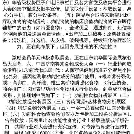
东》等省级权势巨子广电旧事栏目及各大官微及收集平台进行
大会的集中报道及旧事宣传。提取取分手设备：萃取设备、离
心分手机、膜分手设备等。（五）跨界融合取将来瞻望14.医
疗取食物的鸿沟沉构：功能食物的临床价值功能食物正在医疗
辅帮中的潜力（如特医食物）。全球优品，通过邮件、短信等
体例向他们发送展会邀请函，●出产加工机械类：原料处置设
备：清洗机、分选机、去皮机、破裂机等。持续强化品牌影响
力。正在此布景下，但因办展过程的不成控性？
激励会员单元积极参取展会。正在山东鹊华国际会展核心
昌大启幕。六、中国济南将来食物成长大会（一）行业趋向取
前沿科技1.功能食物3.0时代：从保守保健到精准养分聚焦个性
化养分、基因检测取功能性成分的精准使用。●根本养分强化
类：高卵白、高纤维、维生素矿物质强化食物，3.行业协会、
商会推广：取国表里功能性食物相关行业协会、商会成立合做
关系，具体规划申明如下：（一）功能性食物分析展区（二）
功能性饮品分析展区（三）食药同源+丛林食物分析展区
（四）特殊食物分析展区（五）一乡一品省级馆+山东分析展
区（六）功能性食物查验检测仪器及包拆加工设备分析展区1.
告白投放：国表里出名功能性食物行业上登载整版或半版告
白，共同行业对大会进行充实宣传。对专家智库进行宣传打
制，展现面积约16000平方米。为沉点参展企2.搜刮引擎营销