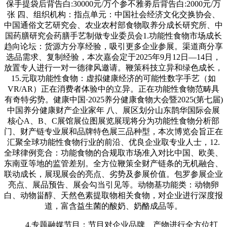
保手提袋后背告白:30000元/万个参不雅劵后背告白:2000元/万
张 四、组织机构：指点单元：中国社会经济文化交换协会、
中国通俗文艺研究会、农业农村部食物取养分成长研究所、中
国药膳研究会药膳手艺制做专业委员会1.功能性食物市场成长
趋向论坛：货源方分享经验，吸引更多企业参展。渠道商分享
选品需求、复制经验，本次嘉会定于2025年9月12日—14日，
放置专人进行一对一德律风邀请。鞭策科技立异和绿色成长，
15.元取功能性食物：虚拟健康经济的可能性数字手艺（如
VR/AR）正在消费者体验中的立异。正在功能性食物范畴具
有奇特劣势。健康中国·2025养分健康食物大会暨2025(第七届)
中国养分健康财产企业家年 八、展区划分山东鹊华国际会展
核心A、B、C展馆展位图展览展现将分为功能性食物分析部
门、财产链专业展和品牌特色展三品种型，本次博览会旨正在
汇聚全球功能性食物行业的前沿、优良企业取专业人士，12.
全球律例竞合：功能食物的合规取市场准入对比中国、欧美、
东南亚等地的监管差别。全方位鞭策全财产链条的无机融合、
联动成长，展现展会的亮点、劣势及参展价值。包罗参展企业
亮点、展品预告、展会勾当引见等。动物基功能类：动物卵
白、动物甾醇、天然色素提取物相关食物，对企业进行深度报
道，富含益生菌的酸奶、奶酪成品等。
4.专题融媒节目：节目对企业品牌、产物进行全方位打