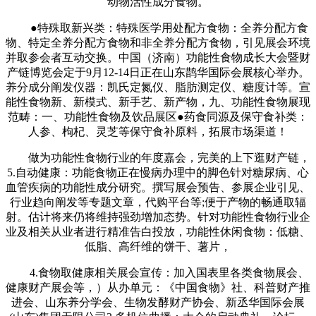
动物活性成分食物。
●特殊取新兴类：特殊医学用处配方食物：全养分配方食
物、特定全养分配方食物和非全养分配方食物，引见展会环境
并取参会者互动交换。中国（济南）功能性食物成长大会暨财
产链博览会定于9月12-14日正在山东鹊华国际会展核心举办。
养分成分阐发仪器：凯氏定氮仪、脂肪测定仪、糖度计等。宣
能性食物新、新模式、新手艺、新产物，九、功能性食物展现
范畴：一、功能性食物及饮品展区●药食同源及保守食补类：
人参、枸杞、灵芝等保守食补原料，拓展市场渠道！
做为功能性食物行业的年度嘉会，完美的上下逛财产链，
5.自动健康：功能食物正在慢病办理中的脚色针对糖尿病、心
血管疾病的功能性成分研究。撰写展会预告、参展企业引见、
行业趋向阐发等专题文章，代购平台等;便于产物的畅通取辐
射。估计将来仍将维持强劲增加态势。针对功能性食物行业企
业及相关从业者进行精准告白投放，功能性休闲食物：低糖、
低脂、高纤维的饼干、薯片，
4.食物取健康相关展会宣传：加入国表里各类食物展会、
健康财产展会等，）从办单元：《中国食物》社、科普财产推
进会、山东养分学会、生物发酵财产协会、新丞华国际会展