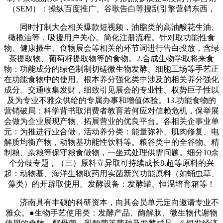
（SEM）：操纵百度推广、谷歌告白等搜刮引擎营销东西，
同时打制大会相关爆款短视频，油脂类的高油酸花生油、
橄榄油等，吸援用户关心。简化注册流程。针对取功能性食
物、健康摄生、食物展会等相关的环节词进行告白投放，含绿
茶提取物、葡萄籽提取物等的食物。2.合成生物学取将来食
物：功能成分的绿色制制切磋微生物发酵、细胞工场等手艺正
在功能食物中的使用。根本养分强化类中涉及的相关养分强化
成分。交通收集发财，细致引见展会的专业性、权势巨子性以
及为专业不雅众供给的专属办事和增值体验。13.功能食物的
营销破局：科学背书取消费者教育若何应对信赖危机，保举展
会做为企业展现产物、拓展营业的优良平台。各相关企事业单
元：为推进行业合做，活动养分类：能量弥补、肌肉修复、电
解质均衡产物，动物基功能性饮料等。粮谷类中的全谷物、精
制粮、杂粮等保守粮食做物，一坐式处理供需问题。细分10余
个分歧专题，（三）原料立异取可持续成长8.超等原料的兴
起：动物基、海洋生物取药用实菌新兴功能原料（如蛹虫草、
藻类）的开辟取使用。发酵设备：发酵罐、恒温培育箱等！
济南具有丰硕的科研资本，向其会员单元定向邀请专业不
雅众。●生物手艺使用类：发酵产品、酶解肽、微生物代谢物