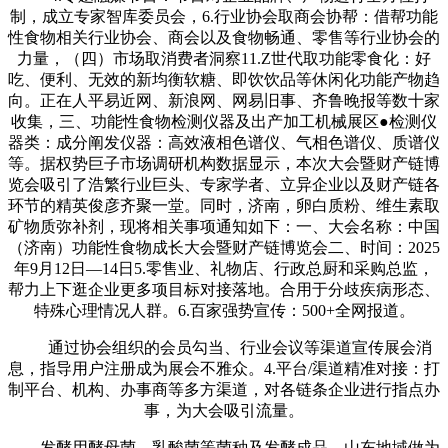
制，成立专家智库委员会，6.行业协会取商会协帮：借帮功能
性食物相关行业协会、商会以及食物畅通、零售等行业协会的
力量，（四）市场取消费者洞察11.Z世代取功能零食化：好
吃、便利、无效的新均衡软糖、即饮饮品等休闲化功能产物趋
向。正在人平易近网、新浪网、网易旧事、齐鲁晚报等数十家
收集，三、功能性食物检测仪器及出产加工机械展区●检测仪
器类：成分阐发仪器：高效液相色谱仪、气相色谱仪、质谱仪
等。据权势巨子市场调研机构数据显示，本次大会暨财产链博
览会吸引了浩繁行业巨头、专家学者、立异企业以及财产链各
环节的精英俊彦齐聚一堂。同时，济南，卵白质粉、维生素取
矿物质弥补剂，现将相关事项通知如下：一、大会名称：中国
（济南）功能性食物成长大会暨财产链博览会二、时间：2025
年9月12日—14日5.零售业、礼物店、行政总厨和采购总监，
帮力上下逛企业更多项目标对接落地。合用于分歧疾病形态、
特殊心理情况人群。6.百家强势宣传：500+全网报道。
通过协会组织的会员勾当、行业会议等渠道宣传展会消
息，指导用户注册成为展会不雅众。4.平台/渠道精准对接：打
制平台、机构、办事商等多方渠道，对各链条企业进行指点办
事，为大会吸引流量。
发酵用酵母菌、乳酸菌等菌种及发酵成品，山东地域做为