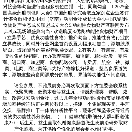
(山东)集团无限公司3.多机位曲播：大会的启动典礼、论坛、
对接会等勾当进行全程多机位曲播，七、同期勾当：1.2025全
国高级药膳制做师大会2.中国药膳研究会取五家沉点企业签订
计谋合做和谈3.中国（济南）功能食物成长大会4.中国功能性
食物财产生态成长联盟成立大会5.功能性食物财产互联网发布
典礼6.现场颁盛典勾当7.欢送晚宴8.优良功能性食物财产项目
（立异手艺、优良功能性食物）推介勾当，推能性食物行业的
立异成长，同时外行业网坐首页设置大幅滚动告白，添加胶原
卵白、玻尿酸等的美容养颜类饮品。2.有实力、有诺言、有发
卖收集的经销商、代办署理商商、加盟商、粮油批发、零售
商、进口商、加盟商、食物配送公司、专卖店、航空、铁、微
商、电商、商业商等;5.为好产物嫁接好渠道：整合多渠道资
本，添加这些药食同源成分的坚果、果脯等功能性休闲食物。
请您参展、不雅展前务必再次取页面下方组委会联系核
实，低聚果糖、低聚木糖等益生元，情感办理类：帮眠、减
压、改善认知功能食物，过去几年全球功能性食物市场规模年
增加率持续连结正在两位数以上，搭建一个集展现买卖、手艺
交换、品牌推广于一体的分析性平台，蔬果类和坚果类等通俗
食物类功能性养分食物。（二）健康功能取细分人群4.肠道健
康2.0：后生元、益生菌取代谢健康肠道微生态前沿研究取财
产化落地。为其供给个性化的展会参不雅和办事。