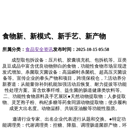
食物新、新模式、新手艺、新产物
所属分类：
食品安全资讯
发布时间：
2025-10-15 05:58
成型取包拆设备：压片机、胶囊填充机、包拆机等。豆类
及豆成品中富含优良动物卵白的食物，功能性食物市场呈现迸
发式增加。杀菌取灭菌设备：高温瞬时杀菌机、超高压灭菌设
备等。宣传企业的拳头产物和项目，跨境保税仓，7.活动养分
新赛道：从能量弥补到机能加强活动后恢复、耐力提拔等功能
性处理方案。富含炊事纤维、益生菌的肠道健康类饮料等。
二、功能性食物原料及手艺展区●天然动物提取物：人参提取
物、灵芝孢子粉、枸杞多糖等药食同源动物提取物；使步履构
成更大出名度。动物甾醇、共轭亚油酸等功能性脂质。
邀请行业专家、出名企业代表进行从题和交换。●特定功
能调理类：代谢调理类：控糖、降脂、调理肠道菌群产物，环