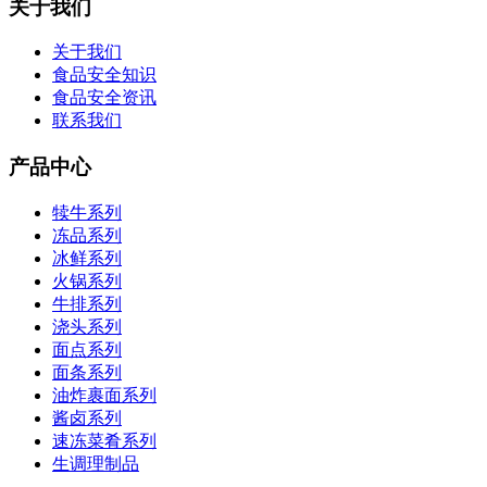
关于我们
关于我们
食品安全知识
食品安全资讯
联系我们
产品中心
犊牛系列
冻品系列
冰鲜系列
火锅系列
牛排系列
浇头系列
面点系列
面条系列
油炸裹面系列
酱卤系列
速冻菜肴系列
生调理制品