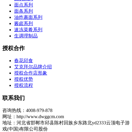
面点系列
面条系列
油炸裹面系列
酱卤系列
速冻菜肴系列
生调理制品
授权合作
春花邱食
艾克拜尔品牌介绍
授权合作店形象
授权优势
授权流程
联系我们
咨询热线：4008-979-878
网址：http://www.dwggcm.com
地址：河北省邯郸市邱县陈村回族乡东路北yd2333云顶电子游
戏(中国)有限公司股份