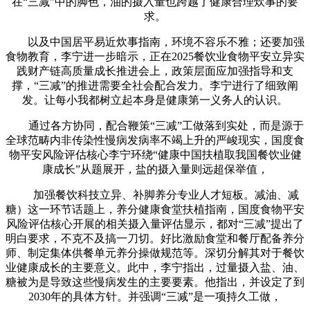
在“三减”中的脚色，油的摄入量也跨越了健康合理炊事的要
求。
以及中国居平易近炊事指南，环境不容乐不雅；还要加强
食物教育，李宁进一步暗示，正在2025餐饮业食物平安立异实
践财产链高质量成长推进会上，政策层面应加强指导和支
撑，“三减”的推进需要全社会配合发力。李宁进行了细致阐
发。让每小我都树立起本身是健康第一义务人的认识。
通过各方协同，配合鞭策“三减”工做落到实处，而是源于
全球范畴内非传染性慢病发病率不竭上升的严峻现实，国度食
物平安风险评估核心李宁环绕“健康中国扶植取我国餐饮业健
康成长”从题展开，盐的摄入量则远超保举值，
加强餐饮科技立异、补脚养分专业人才短板。减油、减
糖）这一环节话题上，养分健康食堂扶植指南，国度食物平安
风险评估核心开展的相关摄入量评估显示，都对“三减”提出了
明白要求，不克不及搞一刀切。好比激励食堂和餐厅配备养分
师、制定集体供餐单元养分操做规范等。深切分解其对于餐饮
业健康成长的主要意义。此中，李宁指出，过量摄入盐、油、
糖被为是导致这些慢病发生的主要要素。他指出，并设定了到
2030年的具体方针。并强调“三减”是一项持久工做，