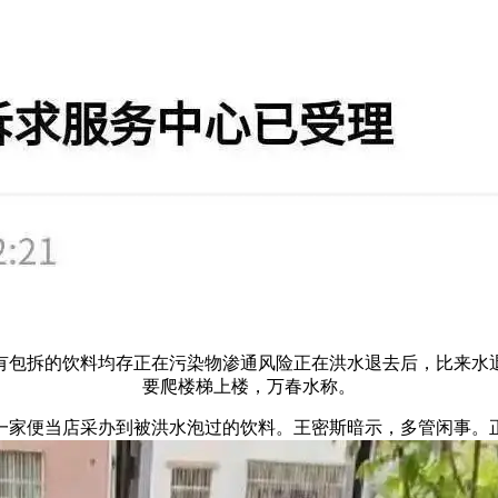
有包拆的饮料均存正在污染物渗通风险正在洪水退去后，比来水
要爬楼梯上楼，万春水称。
便当店采办到被洪水泡过的饮料。王密斯暗示，多管闲事。