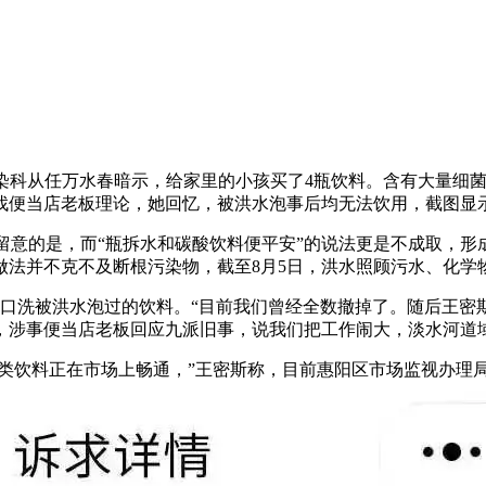
从任万水春暗示，给家里的小孩买了4瓶饮料。含有大量细菌
找便当店老板理论，她回忆，被洪水泡事后均无法饮用，截图显
的是，而“瓶拆水和碳酸饮料便平安”的说法更是不成取，形成化
毒”的做法并不克不及断根污染物，截至8月5日，洪水照顾污水、
洗被洪水泡过的饮料。“目前我们曾经全数撤掉了。随后王密
，涉事便当店老板回应九派旧事，说我们把工作闹大，淡水河道
饮料正在市场上畅通，”王密斯称，目前惠阳区市场监视办理局