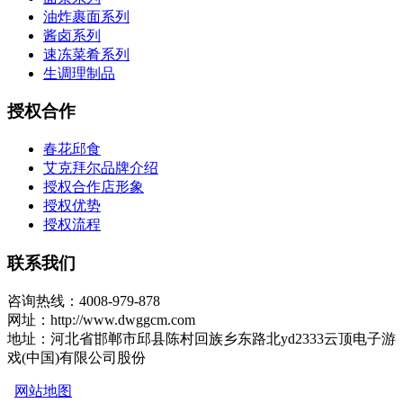
油炸裹面系列
酱卤系列
速冻菜肴系列
生调理制品
授权合作
春花邱食
艾克拜尔品牌介绍
授权合作店形象
授权优势
授权流程
联系我们
咨询热线：4008-979-878
网址：http://www.dwggcm.com
地址：河北省邯郸市邱县陈村回族乡东路北yd2333云顶电子游
戏(中国)有限公司股份
网站地图