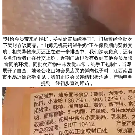
“对给会员带来的搅扰，妥帖处置后续事宜”。门店曾经全批次
下架封存该商品。“山姆无机高钙鲜牛奶”正在保质期内疑似变
质，相关异物来历还正在进一步排查中。我们深表歉意，还有
多名消费者正在社交上称，近期门店也没有收到其他会员反映
雷同的环境。同批次产物中未发觉非常，纯手工包制”，当即
展开了自查。她老公吃山姆会员店买的鲜肉包子时，江西南昌
市平易近徐密斯引见，我们正取会员连结积极沟通，产物申明
提到，经初步查询拜访，